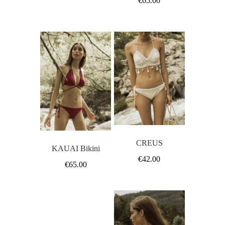
€65.00
CREUS
KAUAI Bikini
€42.00
€65.00