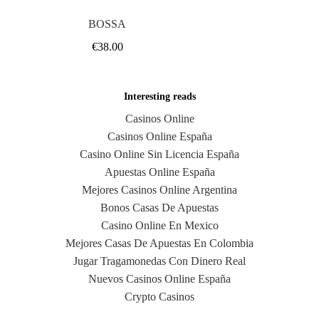
BOSSA
€38.00
Interesting reads
Casinos Online
Casinos Online España
Casino Online Sin Licencia España
Apuestas Online España
Mejores Casinos Online Argentina
Bonos Casas De Apuestas
Casino Online En Mexico
Mejores Casas De Apuestas En Colombia
Jugar Tragamonedas Con Dinero Real
Nuevos Casinos Online España
Crypto Casinos