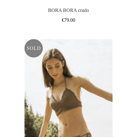
BORA BORA crudo
€79.00
SOLD