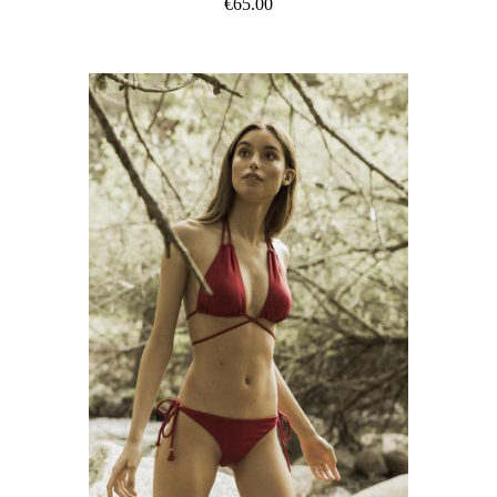
€65.00