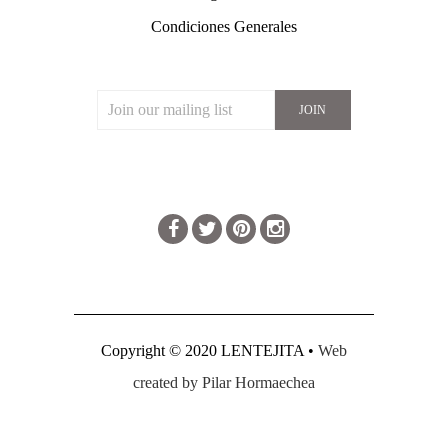
Condiciones Generales
JOIN OUR MAILING LIST
CONNECT
Copyright © 2020 LENTEJITA •
Web
created by Pilar Hormaechea