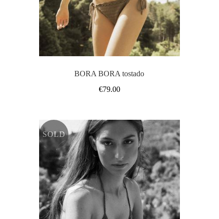
BORA BORA tostado
€79.00
SOLD