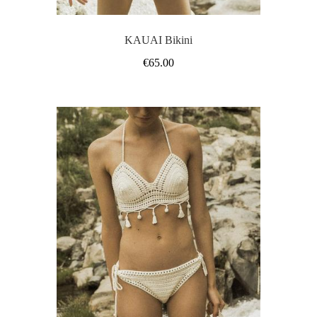
KAUAI Bikini
€65.00