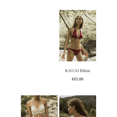
KAUAI Bikini
€65.00