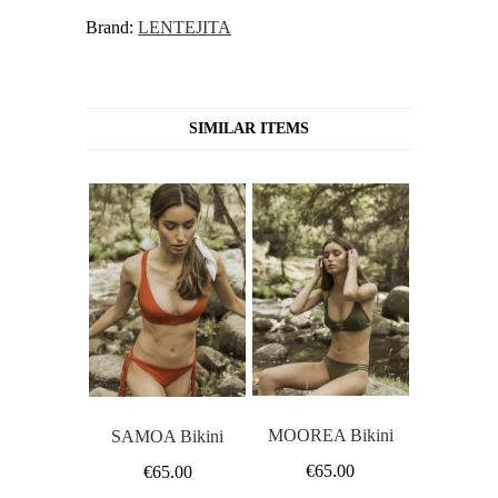
Brand:
LENTEJITA
SIMILAR ITEMS
MOOREA Bikini
SAMOA Bikini
€65.00
€65.00