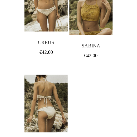
CREUS
SABINA
€42.00
€42.00