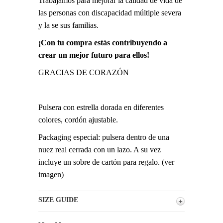
Trabajamos para mejorar la calidad de vida de
las personas con discapacidad múltiple severa
y la se sus familias.
¡Con tu compra estás contribuyendo a
crear un mejor futuro para ellos!
GRACIAS DE CORAZÓN
Pulsera con estrella dorada en diferentes
colores, cordón ajustable.
Packaging especial: pulsera dentro de una
nuez real cerrada con un lazo. A su vez
incluye un sobre de cartón para regalo. (ver
imagen)
SIZE GUIDE