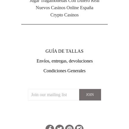
Jugar Tragamonedas Con Dinero Real
Nuevos Casinos Online España
Crypto Casinos
NAVIGATION
GUÍA DE TALLAS
Envíos, entregas, devoluciones
Condiciones Generales
JOIN OUR MAILING LIST
CONNECT