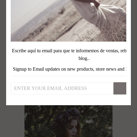
CALA
€85.00
Escribe aquí tu email para que te informemos de ventas, rebajas,
FICUS
blog..
€50.00
Signup to Email updates on new products, store news and B