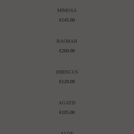
MIMOSA
€145.00
BAOBAB
€260.00
HIBISCUS
€120.00
AGATIS
€105.00
ALOE