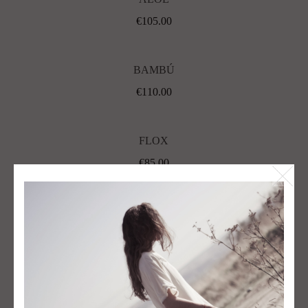
€105.00
BAMBÚ
€110.00
FLOX
€85.00
MAGNOLIA
€175.00
DITZY
€85.00