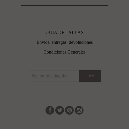
NAVIGATION
GUÍA DE TALLAS
Envíos, entregas, devoluciones
Condiciones Generales
JOIN OUR MAILING LIST
CONNECT