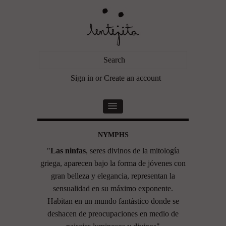
Sign in
or
Create an account
NYMPHS
"
Las ninfas
, seres divinos de la mitología
griega, aparecen bajo la forma de jóvenes con
gran belleza y elegancia, representan la
sensualidad en su máximo exponente.
Habitan en un mundo fantástico donde se
deshacen de preocupaciones en medio de