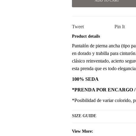
Tweet
Pin It
Product details
Pantalón de pierna ancha (tipo p
en dorado y trabilla para cinturón
clásico reinventado, acierto segu
esta prenda que es todo elegancia,
100% SEDA
*PRENDA POR ENCARGO / Tie
*Posibilidad de variar colorido, 
SIZE GUIDE
View More: