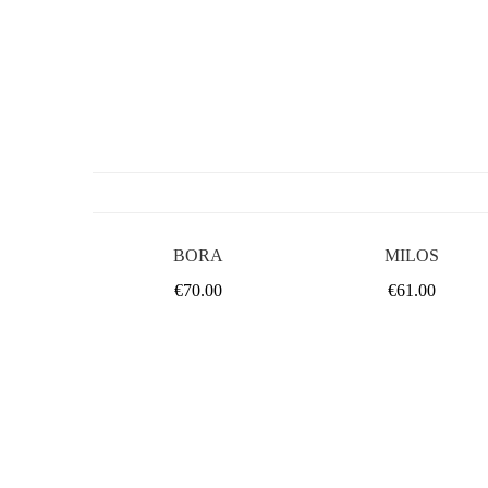
BORA
MILOS
€70.00
€61.00