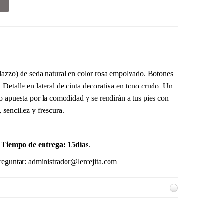
alazzo) de seda natural en color rosa empolvado. Botones
. Detalle en lateral de cinta decorativa en tono crudo. Un
ro apuesta por la comodidad y se rendirán a tus pies con
 sencillez y frescura.
mpo de entrega: 15días
.
preguntar:
administrador@lentejita.com