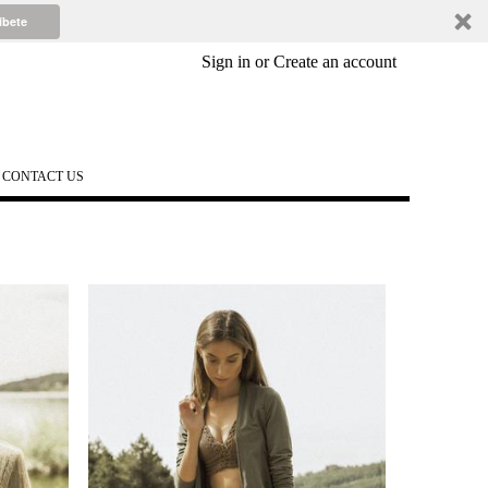
íbete
Sign in
or
Create an account
CONTACT US