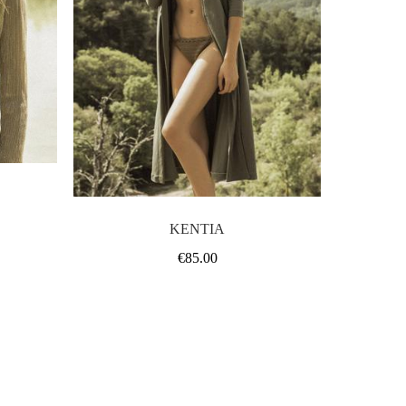
KENTIA
€85.00