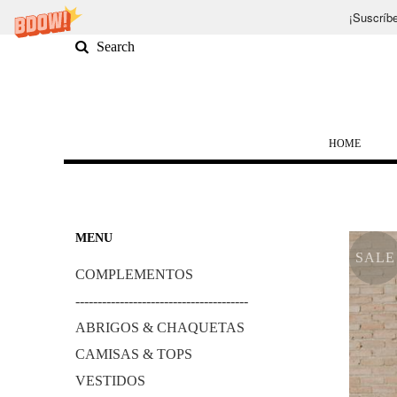
¡Suscríbe
HOME
MENU
SALE
COMPLEMENTOS
---------------------------------------
ABRIGOS & CHAQUETAS
CAMISAS & TOPS
VESTIDOS