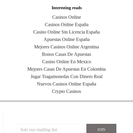
Interesting reads
Casinos Online
Casinos Online España
Casino Online Sin Licencia España
Apuestas Online España
Mejores Casinos Online Argentina
Bonos Casas De Apuestas
Casino Online En Mexico
Mejores Casas De Apuestas En Colombia
Jugar Tragamonedas Con Dinero Real
Nuevos Casinos Online España
Crypto Casinos
JOIN OUR MAILING LIST