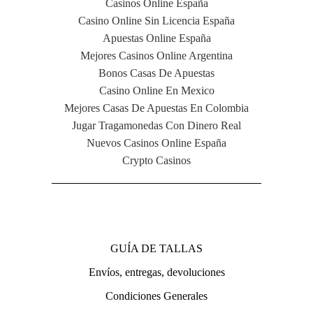
Casinos Online España
Casino Online Sin Licencia España
Apuestas Online España
Mejores Casinos Online Argentina
Bonos Casas De Apuestas
Casino Online En Mexico
Mejores Casas De Apuestas En Colombia
Jugar Tragamonedas Con Dinero Real
Nuevos Casinos Online España
Crypto Casinos
NAVIGATION
GUÍA DE TALLAS
Envíos, entregas, devoluciones
Condiciones Generales