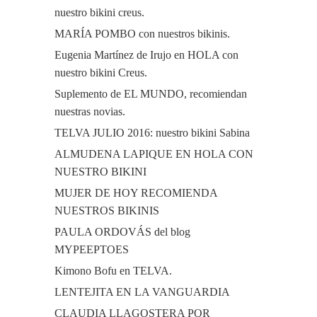
nuestro bikini creus.
MARÍA POMBO con nuestros bikinis.
Eugenia Martínez de Irujo en HOLA con
nuestro bikini Creus.
Suplemento de EL MUNDO, recomiendan
nuestras novias.
TELVA JULIO 2016: nuestro bikini Sabina
ALMUDENA LAPIQUE EN HOLA CON
NUESTRO BIKINI
MUJER DE HOY RECOMIENDA
NUESTROS BIKINIS
PAULA ORDOVÁS del blog
MYPEEPTOES
Kimono Bofu en TELVA.
LENTEJITA EN LA VANGUARDIA
CLAUDIA LLAGOSTERA POR