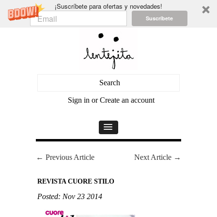
¡Suscríbete para ofertas y novedades!
Suscríbete
Sign in
or
Create an account
← Previous Article
Next Article →
REVISTA CUORE STILO
Posted: Nov 23 2014