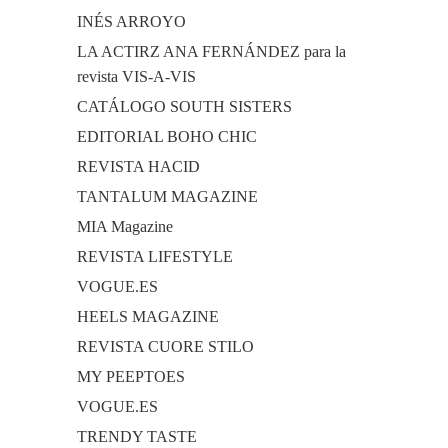
INÉS ARROYO
LA ACTIRZ ANA FERNÁNDEZ para la
revista VIS-A-VIS
CATÁLOGO SOUTH SISTERS
EDITORIAL BOHO CHIC
REVISTA HACID
TANTALUM MAGAZINE
MIA Magazine
REVISTA LIFESTYLE
VOGUE.ES
HEELS MAGAZINE
REVISTA CUORE STILO
MY PEEPTOES
VOGUE.ES
TRENDY TASTE