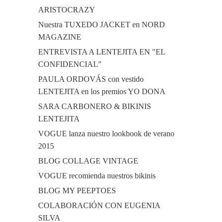
ARISTOCRAZY
Nuestra TUXEDO JACKET en NORD
MAGAZINE
ENTREVISTA A LENTEJITA EN "EL
CONFIDENCIAL"
PAULA ORDOVÁS con vestido
LENTEJITA en los premios YO DONA
SARA CARBONERO & BIKINIS
LENTEJITA
VOGUE lanza nuestro lookbook de verano
2015
BLOG COLLAGE VINTAGE
VOGUE recomienda nuestros bikinis
BLOG MY PEEPTOES
COLABORACIÓN CON EUGENIA
SILVA