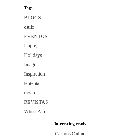
Tags
BLOGS
estilo
EVENTOS
Happy
Holidays
Imagen
Inspiration
lentejita
moda
REVISTAS
Who I Am
Interesting reads
Casinos Online