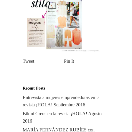
Tweet
Pin It
Recent Posts
Entrevista a mujeres emprendedoras en la
revista ¡HOLA! Septiembre 2016
Bikini Creus en la revista ¡HOLA! Agosto
2016
MARÍA FERNÁNDEZ RUBÍES con