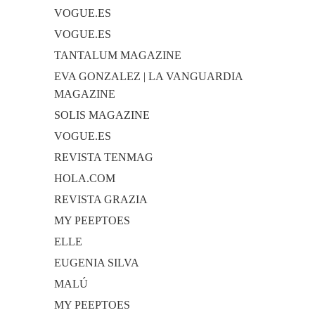
VOGUE.ES
VOGUE.ES
TANTALUM MAGAZINE
EVA GONZALEZ | LA VANGUARDIA
MAGAZINE
SOLIS MAGAZINE
VOGUE.ES
REVISTA TENMAG
HOLA.COM
REVISTA GRAZIA
MY PEEPTOES
ELLE
EUGENIA SILVA
MALÚ
MY PEEPTOES