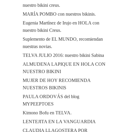
nuestro bikini creus.
MARÍA POMBO con nuestros bikinis.
Eugenia Martínez de Irujo en HOLA con
nuestro bikini Creus.
Suplemento de EL MUNDO, recomiendan
nuestras novias.
TELVA JULIO 2016: nuestro bikini Sabina
ALMUDENA LAPIQUE EN HOLA CON
NUESTRO BIKINI
MUJER DE HOY RECOMIENDA
NUESTROS BIKINIS
PAULA ORDOVÁS del blog
MYPEEPTOES
Kimono Bofu en TELVA.
LENTEJITA EN LA VANGUARDIA
CLAUDIA LLAGOSTERA POR