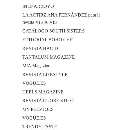
INÉS ARROYO
LA ACTIRZ ANA FERNÁNDEZ para la
revista VIS-A-VIS
CATÁLOGO SOUTH SISTERS
EDITORIAL BOHO CHIC
REVISTA HACID
TANTALUM MAGAZINE
MIA Magazine
REVISTA LIFESTYLE
VOGUE.ES
HEELS MAGAZINE
REVISTA CUORE STILO
MY PEEPTOES
VOGUE.ES
TRENDY TASTE