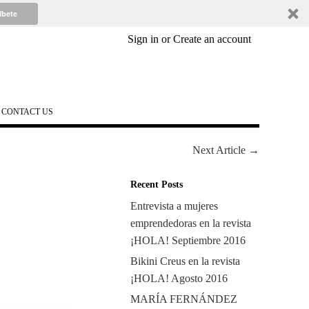
íbete
Sign in
or
Create an account
CONTACT US
Next Article →
Recent Posts
Entrevista a mujeres
emprendedoras en la revista
¡HOLA! Septiembre 2016
Bikini Creus en la revista
¡HOLA! Agosto 2016
MARÍA FERNÁNDEZ