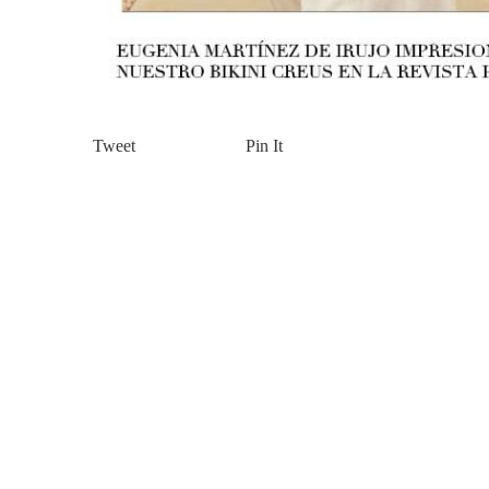
Tweet
Pin It