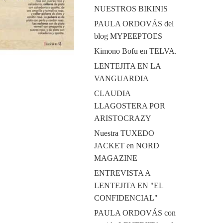
NUESTROS BIKINIS
PAULA ORDOVÁS del
blog MYPEEPTOES
Kimono Bofu en TELVA.
LENTEJITA EN LA
VANGUARDIA
CLAUDIA
LLAGOSTERA POR
ARISTOCRAZY
Nuestra TUXEDO
JACKET en NORD
MAGAZINE
ENTREVISTA A
LENTEJITA EN "EL
CONFIDENCIAL"
PAULA ORDOVÁS con