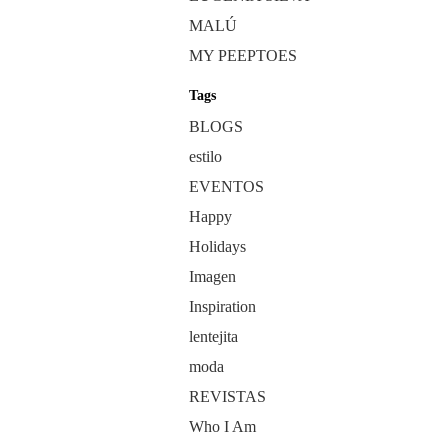
MALÚ
MY PEEPTOES
Tags
BLOGS
estilo
EVENTOS
Happy
Holidays
Imagen
Inspiration
lentejita
moda
REVISTAS
Who I Am