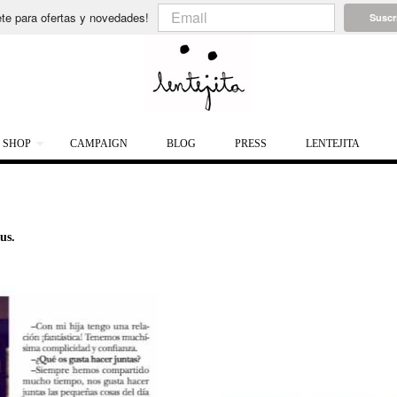
te para ofertas y novedades!
Suscr
SHOP
CAMPAIGN
BLOG
PRESS
LENTEJITA
us.