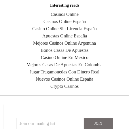
Interesting reads
Casinos Online
Casinos Online España
Casino Online Sin Licencia España
Apuestas Online España
Mejores Casinos Online Argentina
Bonos Casas De Apuestas
Casino Online En Mexico
Mejores Casas De Apuestas En Colombia
Jugar Tragamonedas Con Dinero Real
Nuevos Casinos Online España
Crypto Casinos
JOIN OUR MAILING LIST