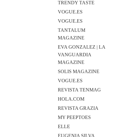
TRENDY TASTE
VOGUE.ES
VOGUE.ES
TANTALUM
MAGAZINE
EVA GONZALEZ | LA
VANGUARDIA
MAGAZINE
SOLIS MAGAZINE
VOGUE.ES
REVISTA TENMAG
HOLA.COM
REVISTA GRAZIA
MY PEEPTOES
ELLE
EUGENIA SILVA