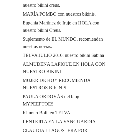
nuestro bikini creus.
MARÍA POMBO con nuestros bikinis.
Eugenia Martínez de Irujo en HOLA con
nuestro bikini Creus.
Suplemento de EL MUNDO, recomiendan
nuestras novias.
TELVA JULIO 2016: nuestro bikini Sabina
ALMUDENA LAPIQUE EN HOLA CON
NUESTRO BIKINI
MUJER DE HOY RECOMIENDA
NUESTROS BIKINIS
PAULA ORDOVÁS del blog
MYPEEPTOES
Kimono Bofu en TELVA.
LENTEJITA EN LA VANGUARDIA
CLAUDIA LLAGOSTERA POR