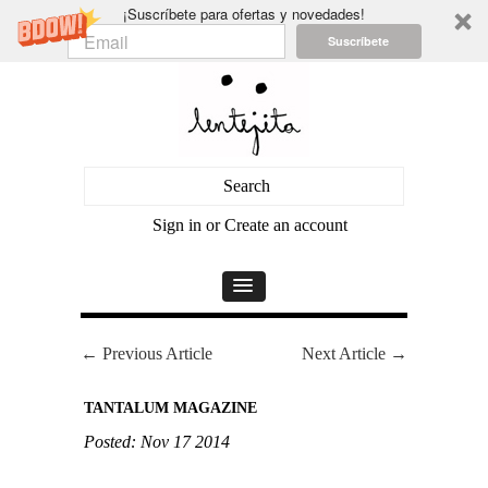
¡Suscríbete para ofertas y novedades!
Suscríbete
Sign in
or
Create an account
← Previous Article
Next Article →
TANTALUM MAGAZINE
Posted: Nov 17 2014