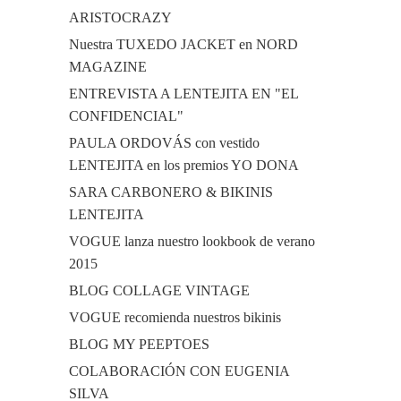
ARISTOCRAZY
Nuestra TUXEDO JACKET en NORD
MAGAZINE
ENTREVISTA A LENTEJITA EN "EL
CONFIDENCIAL"
PAULA ORDOVÁS con vestido
LENTEJITA en los premios YO DONA
SARA CARBONERO & BIKINIS
LENTEJITA
VOGUE lanza nuestro lookbook de verano
2015
BLOG COLLAGE VINTAGE
VOGUE recomienda nuestros bikinis
BLOG MY PEEPTOES
COLABORACIÓN CON EUGENIA
SILVA