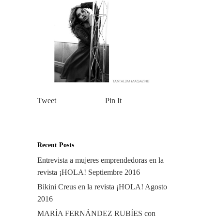
Tweet
Pin It
Recent Posts
Entrevista a mujeres emprendedoras en la
revista ¡HOLA! Septiembre 2016
Bikini Creus en la revista ¡HOLA! Agosto
2016
MARÍA FERNÁNDEZ RUBÍES con