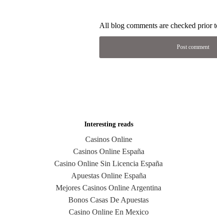
All blog comments are checked prior t
Interesting reads
Casinos Online
Casinos Online España
Casino Online Sin Licencia España
Apuestas Online España
Mejores Casinos Online Argentina
Bonos Casas De Apuestas
Casino Online En Mexico