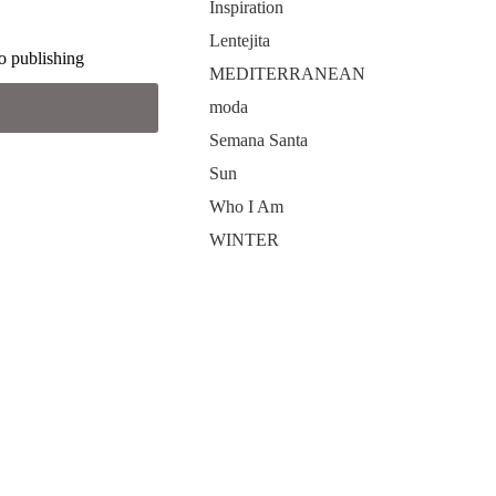
Inspiration
Lentejita
o publishing
MEDITERRANEAN
moda
Semana Santa
Sun
Who I Am
WINTER