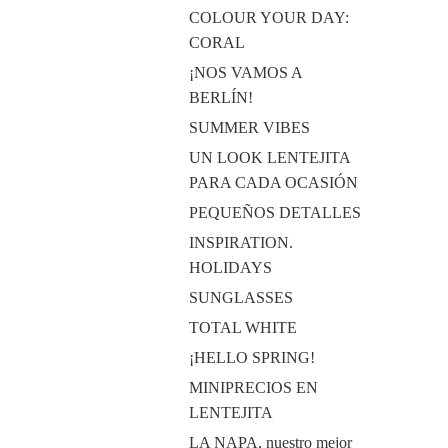
COLOUR YOUR DAY:
CORAL
¡NOS VAMOS A
BERLÍN!
SUMMER VIBES
UN LOOK LENTEJITA
PARA CADA OCASIÓN
PEQUEÑOS DETALLES
INSPIRATION.
HOLIDAYS
SUNGLASSES
TOTAL WHITE
¡HELLO SPRING!
MINIPRECIOS EN
LENTEJITA
LA NAPA, nuestro mejor