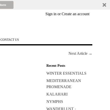
íbete
Sign in
or
Create an account
CONTACT US
Next Article →
Recent Posts
WINTER ESSENTIALS
MEDITERRANEAN
PROMENADE
KALAHARI
NYMPHS
WANDERLUST ·