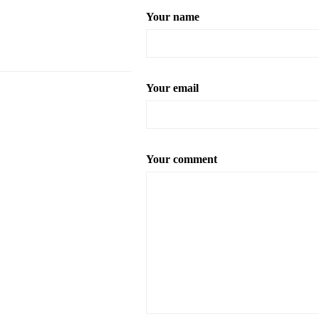
Your name
Your email
Your comment