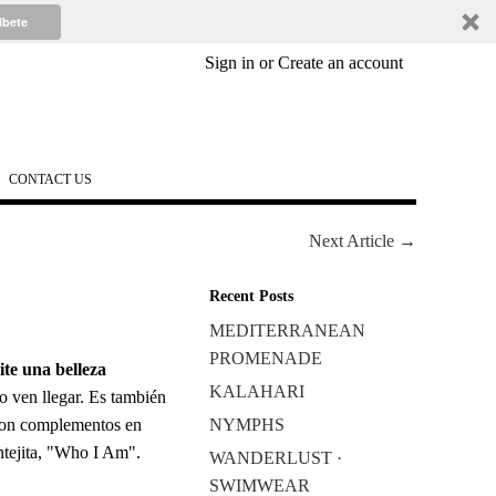
íbete
Sign in
or
Create an account
CONTACT US
Next Article →
Recent Posts
MEDITERRANEAN
PROMENADE
te una belleza
KALAHARI
o ven llegar. Es también
on complementos en
NYMPHS
tejita, "Who I Am".
WANDERLUST ·
SWIMWEAR