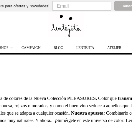
te para ofertas y novedades!
Suscr
SHOP
CAMPAIGN
BLOG
LENTEJITA
ATELIER
eta de colores de la Nueva Colección
PLEASURES
.
Color que
transmi
rambuesa, rojizos o morados, y como el buen vino seduce a aquellos que l
ales que se adapta a cualquier ocasión.
Nuestra apuesta:
Combinarlo c
onos muy naturales. Y ahora... ¡Sumérgete en este universo de color!
Len