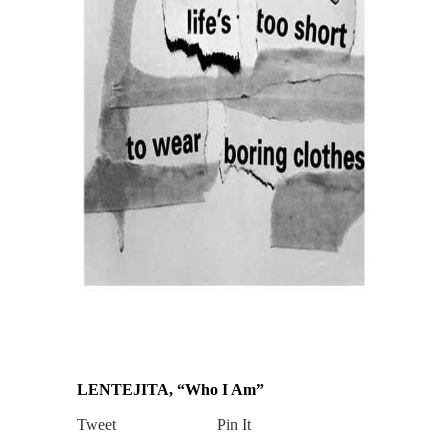
LENTEJITA, “Who I Am”
Tweet
Pin It