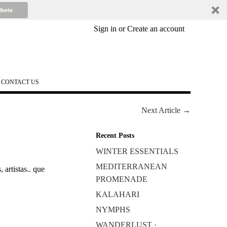
íbete
Sign in
or
Create an account
CONTACT US
Next Article →
Recent Posts
WINTER ESSENTIALS
MEDITERRANEAN
artistas.. que
PROMENADE
KALAHARI
NYMPHS
WANDERLUST ·