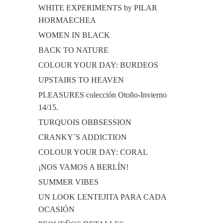
WHITE EXPERIMENTS by PILAR
HORMAECHEA
WOMEN IN BLACK
BACK TO NATURE
COLOUR YOUR DAY: BURDEOS
UPSTAIRS TO HEAVEN
PLEASURES colección Otoño-Invierno
14/15.
TURQUOIS OBBSESSION
CRANKY´S ADDICTION
COLOUR YOUR DAY: CORAL
¡NOS VAMOS A BERLÍN!
SUMMER VIBES
UN LOOK LENTEJITA PARA CADA
OCASIÓN