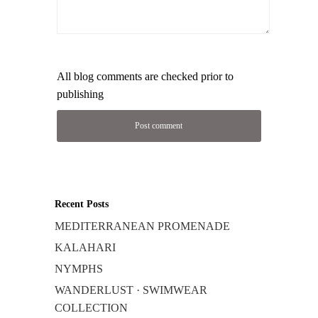
All blog comments are checked prior to
publishing
Recent Posts
MEDITERRANEAN PROMENADE
KALAHARI
NYMPHS
WANDERLUST · SWIMWEAR
COLLECTION